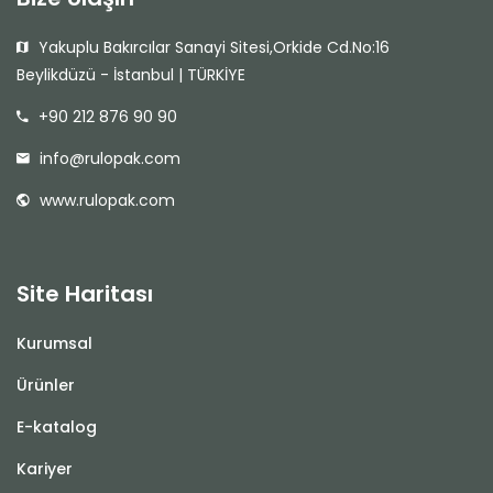
Yakuplu Bakırcılar Sanayi Sitesi,Orkide Cd.No:16
Beylikdüzü - İstanbul | TÜRKİYE
+90 212 876 90 90
info@rulopak.com
www.rulopak.com
Site Haritası
Kurumsal
Ürünler
E-katalog
Kariyer