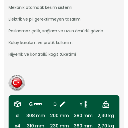
Mekanik otomatik kesim sistemi
Elektrik ve pil gerektirmeyen tasarım
Paslanmaz çelik, sağlam ve uzun ömürlü gövde
Kolay kurulum ve pratik kullanım
Hijyenik ve kontrollü kağıt tüketimi
x1
308 mm
200 mm
380 mm
2,30 kg
x4
310 mm
230 mm
380 mm
2,70 kg