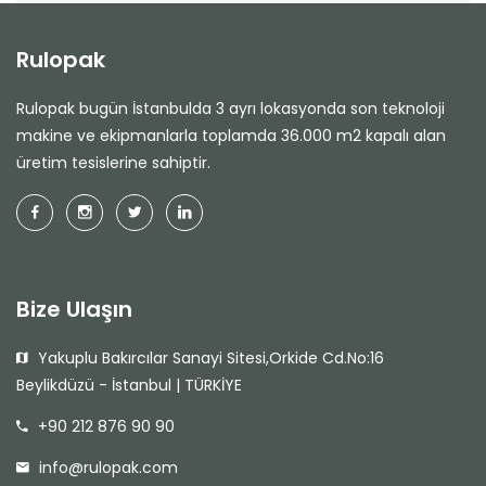
Rulopak
Rulopak bugün İstanbulda 3 ayrı lokasyonda son teknoloji
makine ve ekipmanlarla toplamda 36.000 m2 kapalı alan
üretim tesislerine sahiptir.
Bize Ulaşın
Yakuplu Bakırcılar Sanayi Sitesi,Orkide Cd.No:16
Beylikdüzü - İstanbul | TÜRKİYE
+90 212 876 90 90
info@rulopak.com