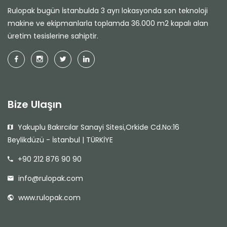
Rulopak bugün İstanbulda 3 ayrı lokasyonda son teknoloji
makine ve ekipmanlarla toplamda 36.000 m2 kapalı alan
üretim tesislerine sahiptir.
Bize Ulaşın
Yakuplu Bakırcılar Sanayi Sitesi,Orkide Cd.No:16
Beylikdüzü - İstanbul | TÜRKİYE
+90 212 876 90 90
info@rulopak.com
www.rulopak.com