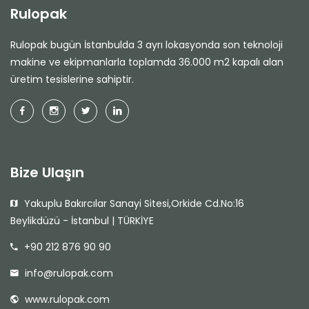
Rulopak
Rulopak bugün İstanbulda 3 ayrı lokasyonda son teknoloji
makine ve ekipmanlarla toplamda 36.000 m2 kapalı alan
üretim tesislerine sahiptir.
Bize Ulaşın
Yakuplu Bakırcılar Sanayi Sitesi,Orkide Cd.No:16
Beylikdüzü - İstanbul | TÜRKİYE
+90 212 876 90 90
info@rulopak.com
www.rulopak.com