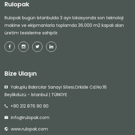
Rulopak
Rulopak bugün İstanbulda 3 ayrı lokasyonda son teknoloji
makine ve ekipmanlarla toplamda 36.000 m2 kapalı alan
üretim tesislerine sahiptir.
Bize Ulaşın
Yakuplu Bakırcılar Sanayi Sitesi,Orkide Cd.No:16
Beylikdüzü - İstanbul | TÜRKİYE
+90 212 876 90 90
info@rulopak.com
www.rulopak.com