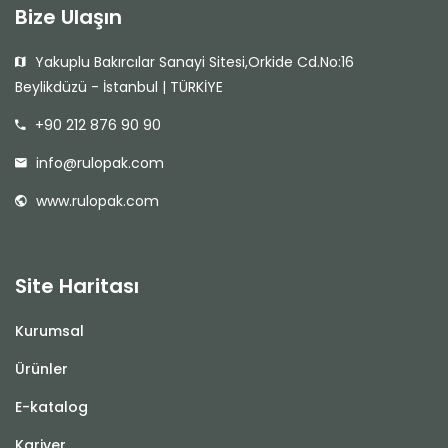
Bize Ulaşın
Yakuplu Bakırcılar Sanayi Sitesi,Orkide Cd.No:16
Beylikdüzü - İstanbul | TÜRKİYE
+90 212 876 90 90
info@rulopak.com
www.rulopak.com
Site Haritası
Kurumsal
Ürünler
E-katalog
Kariyer