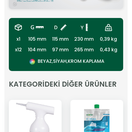
x1
105 mm
115 mm
230 mm
0,39 kg
x12
104 mm
97 mm
265 mm
0,43 kg
BEYAZ,SİYAH,KROM KAPLAMA
KATEGORİDEKİ DİĞER ÜRÜNLER