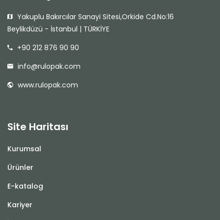
Yakuplu Bakırcılar Sanayi Sitesi,Orkide Cd.No:16
Beylikdüzü - İstanbul | TÜRKİYE
+90 212 876 90 90
info@rulopak.com
www.rulopak.com
Site Haritası
Kurumsal
Ürünler
E-katalog
Kariyer