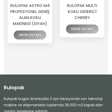
RULOPAK ASTRO M4
RULOPAK MULTI
PROFESYONEL GENİŞ
KOKU GİDERİCİ
ALAN KOKU
CHERRY
MAKİNESİ (SİYAH)
ÜRÜN DETAYI
ÜRÜN DETAYI
Rulopak
Rulopak bugün İstanbulda 3 ayrı lokasyonda son teknoloji
makine ve ekipmanlarla toplamda 36.000 m2 kapalı alan
üretim tesislerine sahiptir.