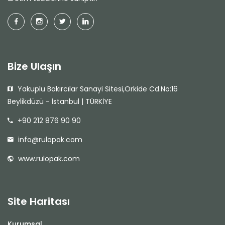
Bize Ulaşın
Yakuplu Bakırcılar Sanayi Sitesi,Orkide Cd.No:16
Beylikdüzü - İstanbul | TÜRKİYE
+90 212 876 90 90
info@rulopak.com
www.rulopak.com
Site Haritası
Kurumsal