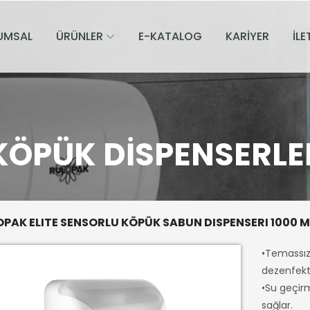
UMSAL
ÜRÜNLER
E-KATALOG
KARİYER
İLE
KÖPÜK DISPENSERLE
PAK ELITE SENSORLU KÖPÜK SABUN DISPENSERI 1000 ML
•Temassız: 
dezenfekt
•Su geçirm
sağlar.