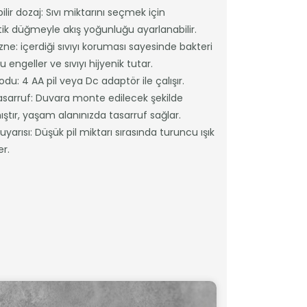
ilir dozaj: Sıvı miktarını seçmek için
k düğmeyle akış yoğunluğu ayarlanabilir.
zne: içerdiği sıvıyı koruması sayesinde bakteri
engeller ve sıvıyı hijyenik tutar.
odu: 4 AA pil veya Dc adaptör ile çalışır.
asarruf: Duvara monte edilecek şekilde
ştır, yaşam alanınızda tasarruf sağlar.
uyarısı: Düşük pil miktarı sırasında turuncu ışık
r.