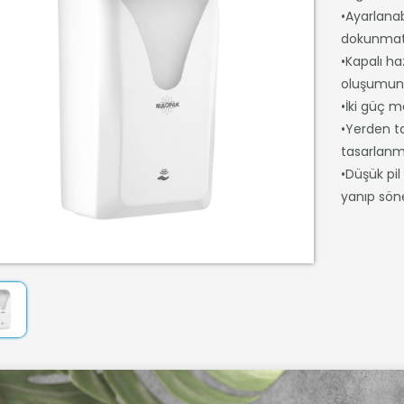
•Ayarlanab
dokunmati
•Kapalı ha
oluşumunu 
•İki güç m
•Yerden t
tasarlanmı
•Düşük pil 
yanıp söne