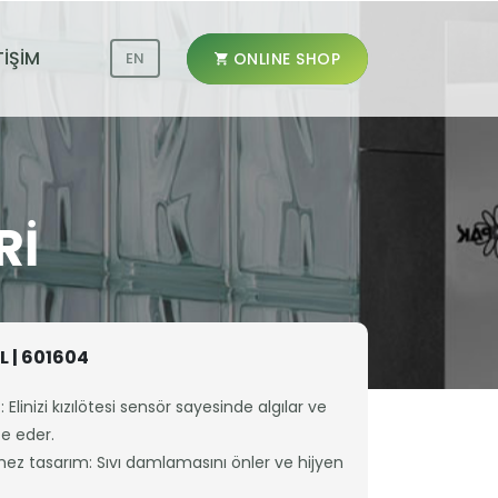
TİŞİM
ONLINE SHOP
EN
RI
 | 601604
Elinizi kızılötesi sensör sayesinde algılar ve
e eder.
ez tasarım: Sıvı damlamasını önler ve hijyen