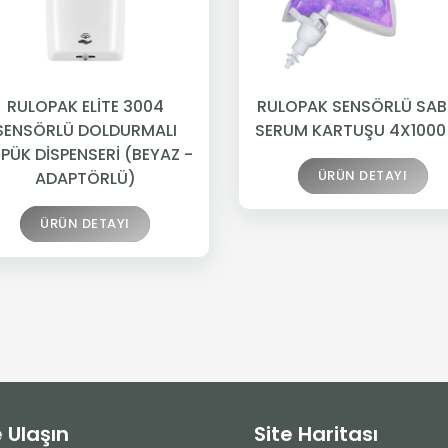
RULOPAK ELİTE 3004
RULOPAK SENSÖRLÜ SA
SENSÖRLÜ DOLDURMALI
SERUM KARTUŞU 4X1000
PÜK DİSPENSERİ (BEYAZ -
ÜRÜN DETAYI
ADAPTÖRLÜ)
ÜRÜN DETAYI
e Ulaşın
Site Haritası