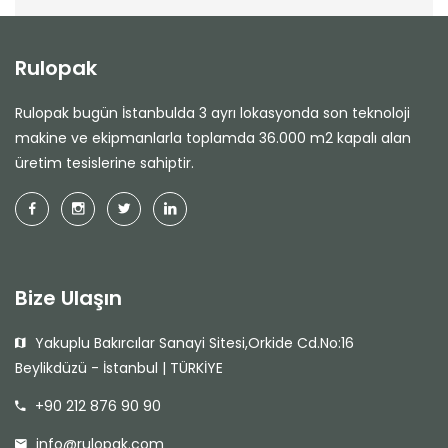
Rulopak
Rulopak bugün İstanbulda 3 ayrı lokasyonda son teknoloji
makine ve ekipmanlarla toplamda 36.000 m2 kapalı alan
üretim tesislerine sahiptir.
Bize Ulaşın
Yakuplu Bakırcılar Sanayi Sitesi,Orkide Cd.No:16
Beylikdüzü - İstanbul | TÜRKİYE
+90 212 876 90 90
info@rulopak.com