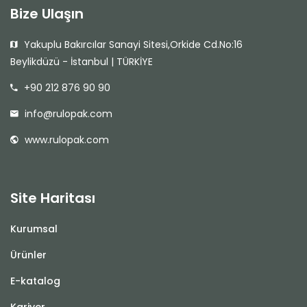
Bize Ulaşın
Yakuplu Bakırcılar Sanayi Sitesi,Orkide Cd.No:16
Beylikdüzü - İstanbul | TÜRKİYE
+90 212 876 90 90
info@rulopak.com
www.rulopak.com
Site Haritası
Kurumsal
Ürünler
E-katalog
Kariyer