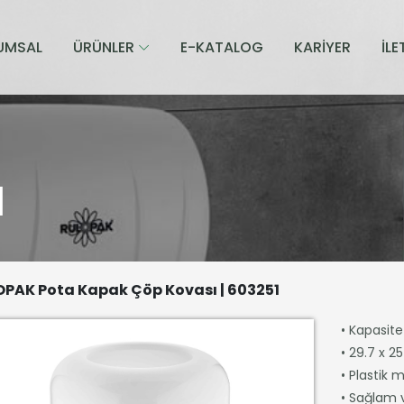
UMSAL
ÜRÜNLER
E-KATALOG
KARİYER
İLE
I
PAK Pota Kapak Çöp Kovası | 603251
• Kapasite 
• 29.7 x 2
• Plastik 
• Sağlam 