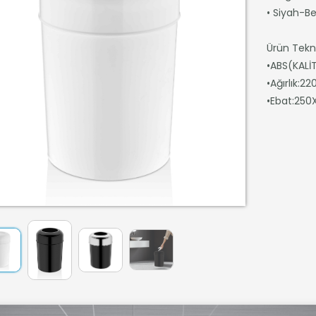
• Siyah-B
Ürün Teknik
•ABS(KALİ
•Ağırlık:22
•Ebat:25