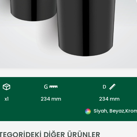
x1
234 mm
234 mm
Siyah, Beyaz,Kro
TEGORİDEKİ DİĞER ÜRÜNLER