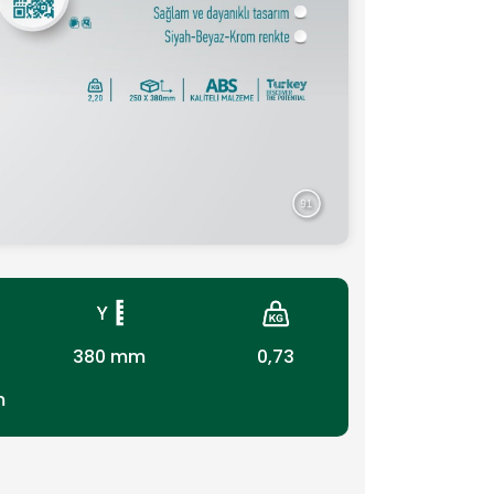
380 mm
0,73
m