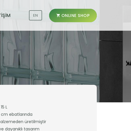
TİŞİM
ONLINE SHOP
EN
15 L
5 cm ebatlarında
malzemeden üretilmiştir
ve dayanıklı tasarım