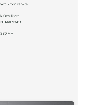
eyaz-Krom renkte
 Özellikleri:
TELİ MALZEME)
0
0X380 MM