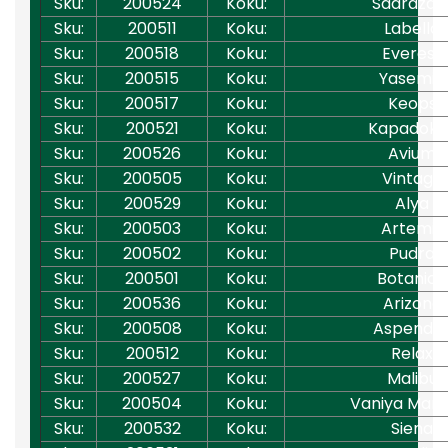
Sku:
200524
Koku:
Sadraza
Sku:
200511
Koku:
Labella
Sku:
200518
Koku:
Everest
Sku:
200515
Koku:
Yasemin
Sku:
200517
Koku:
Keops
Sku:
200521
Koku:
Kapadoky
Sku:
200526
Koku:
Avium
Sku:
200505
Koku:
Vintage
Sku:
200529
Koku:
Alya
Sku:
200503
Koku:
Artemis
Sku:
200502
Koku:
Pudra
Sku:
200501
Koku:
Botanica
Sku:
200536
Koku:
Arizona
Sku:
200508
Koku:
Aspendo
Sku:
200512
Koku:
Relax
Sku:
200527
Koku:
Malibu
Sku:
200504
Koku:
Vaniya Mano
Sku:
200532
Koku:
Siena