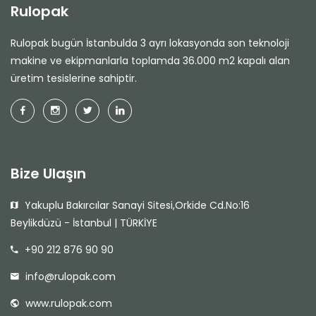
Rulopak
Rulopak bugün İstanbulda 3 ayrı lokasyonda son teknoloji
makine ve ekipmanlarla toplamda 36.000 m2 kapalı alan
üretim tesislerine sahiptir.
Bize Ulaşın
Yakuplu Bakırcılar Sanayi Sitesi,Orkide Cd.No:16
Beylikdüzü - İstanbul | TÜRKİYE
+90 212 876 90 90
info@rulopak.com
www.rulopak.com