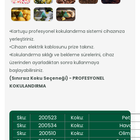
•Kartuşu profesyonel kokulandırma sistemi cihazınıza
yerleştiriniz.
•Cihazın elektrik kablosunu prize takınız.
•Kokulandırma sıklığı ve bekleme sürelerini, cihaz
üzerinden ayarladıktan sonra kullanmaya
başlayabilirsiniz.
(Sınırsız Koku Seçeneği) - PROFESYONEL
KOKULANDIRMA
Sku:
200523
Koku:
Petra
Sku:
200534
Koku:
Havana
Sku:
200510
Koku:
Olimpos