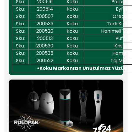
Sku:
200531
Koku:
Paradiso
Sku:
200514
Koku:
Eyfel
Sku:
200507
Koku:
Oregon
Sku:
200533
Koku:
Türk Kahve
Sku:
200520
Koku:
Hanımeli Yas
Sku:
200513
Koku:
Puffy
Sku:
200530
Koku:
Kristal
Sku:
200535
Koku:
Hamam
Sku:
200522
Koku:
Taj Maha
•Koku Markanızın Unutulmaz Yüzüdür