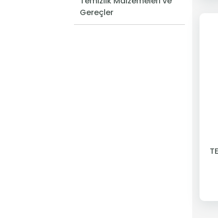
Temizlik Malzemeleri ve
Gereçler
T