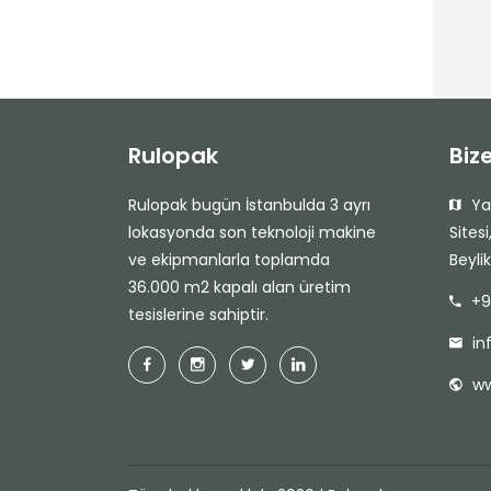
Rulopak
Biz
Rulopak bugün İstanbulda 3 ayrı
Yak
lokasyonda son teknoloji makine
Sites
ve ekipmanlarla toplamda
Beyli
36.000 m2 kapalı alan üretim
+9
tesislerine sahiptir.
in
ww