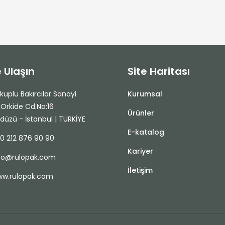
e Ulaşın
Site Haritası
uplu Bakırcılar Sanayi
Kurumsal
i,Orkide Cd.No:16
Ürünler
kdüzü - İstanbul | TÜRKİYE
E-katalog
0 212 876 90 90
Kariyer
fo@rulopak.com
İletişim
w.rulopak.com