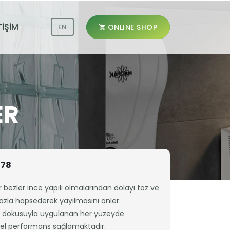
TİŞİM
ONLINE SHOP
EN
ER
178
r bezler ince yapılı olmalarından dolayı toz ve
fazla hapsederek yayılmasını önler.
dokusuyla uygulanan her yüzeyde
 performans sağlamaktadır.