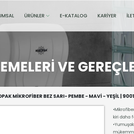
UMSAL
ÜRÜNLER
E-KATALOG
KARİYER
İLE
ZEMELERI VE GEREÇL
PAK MİKROFİBER BEZ SARI- PEMBE - MAVİ - YEŞİL | 900
•Mikrofibe
kiri daha 
•Yumuşak 
mükemmel