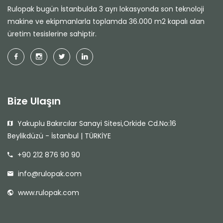
Rulopak bugün İstanbulda 3 ayrı lokasyonda son teknoloji
makine ve ekipmanlarla toplamda 36.000 m2 kapalı alan
üretim tesislerine sahiptir.
Bize Ulaşın
Yakuplu Bakırcılar Sanayi Sitesi,Orkide Cd.No:16
Beylikdüzü - İstanbul | TÜRKİYE
+90 212 876 90 90
info@rulopak.com
www.rulopak.com