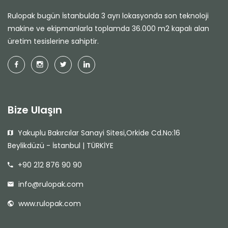
Rulopak bugün İstanbulda 3 ayrı lokasyonda son teknoloji
makine ve ekipmanlarla toplamda 36.000 m2 kapalı alan
üretim tesislerine sahiptir.
Bize Ulaşın
Yakuplu Bakırcılar Sanayi Sitesi,Orkide Cd.No:16
Beylikdüzü - İstanbul | TÜRKİYE
+90 212 876 90 90
info@rulopak.com
www.rulopak.com