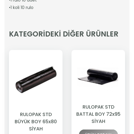
•1 rulo 10 adet
•1 koli 10 rulo
KATEGORİDEKİ DİĞER ÜRÜNLER
RULOPAK STD
BATTAL BOY 72x95
RULOPAK STD
SİYAH
BÜYÜK BOY 65x80
SİYAH