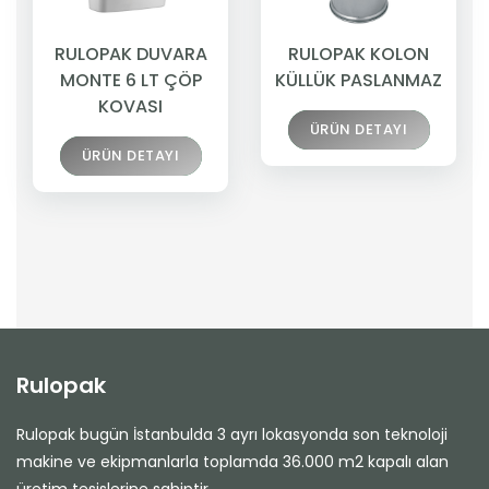
RULOPAK DUVARA
RULOPAK KOLON
MONTE 6 LT ÇÖP
KÜLLÜK PASLANMAZ
KOVASI
ÜRÜN DETAYI
ÜRÜN DETAYI
Rulopak
Rulopak bugün İstanbulda 3 ayrı lokasyonda son teknoloji
makine ve ekipmanlarla toplamda 36.000 m2 kapalı alan