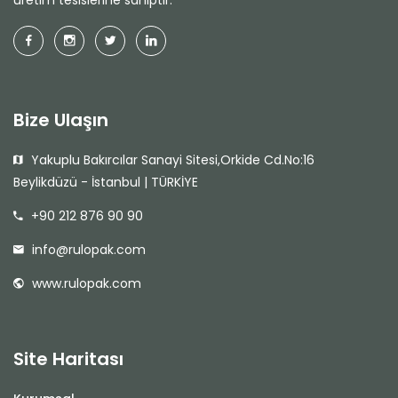
üretim tesislerine sahiptir.
Bize Ulaşın
Yakuplu Bakırcılar Sanayi Sitesi,Orkide Cd.No:16
Beylikdüzü - İstanbul | TÜRKİYE
+90 212 876 90 90
info@rulopak.com
www.rulopak.com
Site Haritası