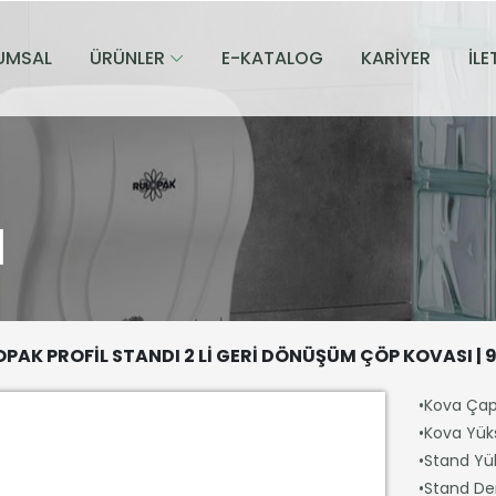
UMSAL
ÜRÜNLER
E-KATALOG
KARİYER
İLE
I
PAK PROFİL STANDI 2 Lİ GERİ DÖNÜŞÜM ÇÖP KOVASI | 9
•Kova Çap
•Kova Yük
•Stand Yük
•Stand Der