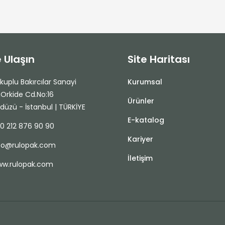
e Ulaşın
Site Haritası
uplu Bakırcılar Sanayi
Kurumsal
i,Orkide Cd.No:16
Ürünler
kdüzü - İstanbul | TÜRKİYE
E-katalog
0 212 876 90 90
Kariyer
fo@rulopak.com
İletişim
w.rulopak.com