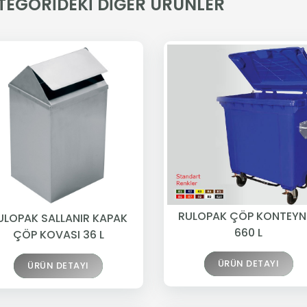
TEGORİDEKİ DİĞER ÜRÜNLER
RULOPAK ÇÖP KONTEYN
ULOPAK SALLANIR KAPAK
660 L
ÇÖP KOVASI 36 L
ÜRÜN DETAYI
ÜRÜN DETAYI