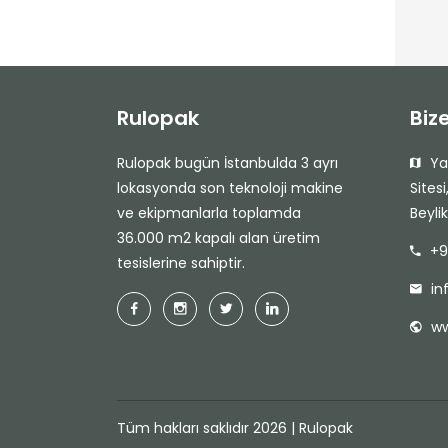
Rulopak
Biz
Rulopak bugün İstanbulda 3 ayrı
Yak
lokasyonda son teknoloji makine
Sites
ve ekipmanlarla toplamda
Beyli
36.000 m2 kapalı alan üretim
+9
tesislerine sahiptir.
in
ww
Tüm hakları saklıdır 2026 | Rulopak