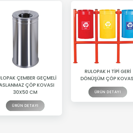
RULOPAK H TİPİ GERİ
LOPAK ÇEMBER GEÇMELİ
DÖNÜŞÜM ÇÖP KOVAS
ASLANMAZ ÇÖP KOVASI
30X50 CM
ÜRÜN DETAYI
ÜRÜN DETAYI