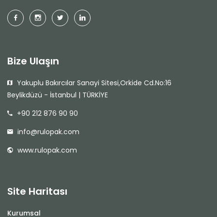
Bize Ulaşın
Yakuplu Bakırcılar Sanayi Sitesi,Orkide Cd.No:16
Beylikdüzü - İstanbul | TÜRKİYE
+90 212 876 90 90
info@rulopak.com
www.rulopak.com
Site Haritası
Kurumsal