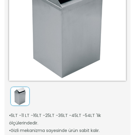
•6LT -11 LT -16LT -25LT -36LT -45LT -54LT 'lik
ölçülerindedir.
•Gizli mekanizma sayesinde ürün sabit kalır.