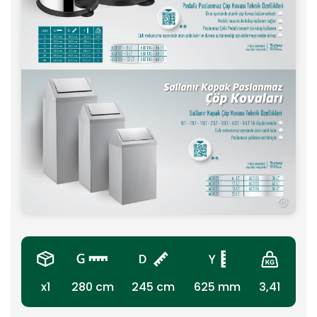
x1
280 cm
245 cm
625 mm
3,41