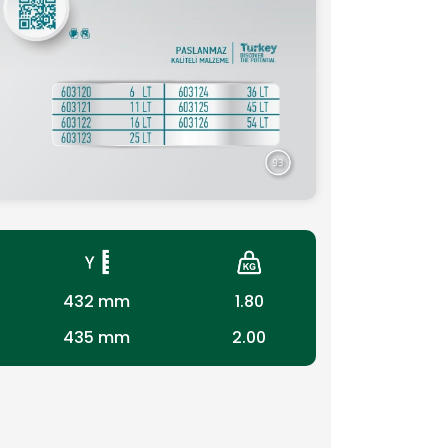
432 mm
1.80
435 mm
2.00