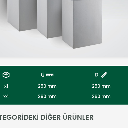
x1
250 mm
250 mm
x4
280 mm
260 mm
TEGORİDEKİ DİĞER ÜRÜNLER