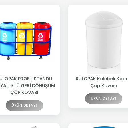
ULOPAK PROFİL STANDLI
RULOPAK Kelebek Kap
YALI 3 LÜ GERİ DÖNÜŞÜM
Çöp Kovası
ÇÖP KOVASI
ÜRÜN DETAYI
ÜRÜN DETAYI