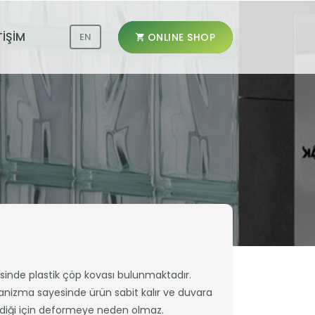
TİŞİM
ONLINE SHOP
EN
isinde plastik çöp kovası bulunmaktadır.
anizma sayesinde ürün sabit kalır ve duvara
iği için deformeye neden olmaz.