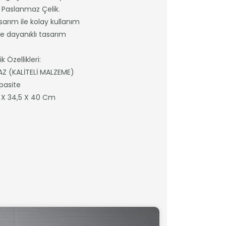
Paslanmaz Çelik.
asarım ile kolay kullanım
e dayanıklı tasarım
 Özellikleri:
Z (KALİTELİ MALZEME)
apasite
5 X 34,5 X 40 Cm