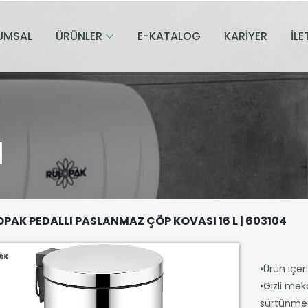
UMSAL
ÜRÜNLER
E-KATALOG
KARİYER
İLE
I
PAK PEDALLI PASLANMAZ ÇÖP KOVASI 16 L | 603104
•Ürün içer
•Gizli mek
sürtünmed