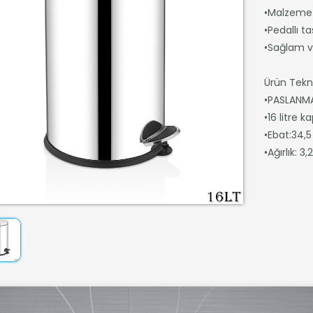
•Malzeme 
•Pedallı t
•Sağlam v
Ürün Teknik
•PASLANMA
•16 litre k
•Ebat:34,
•Ağırlık: 3,2