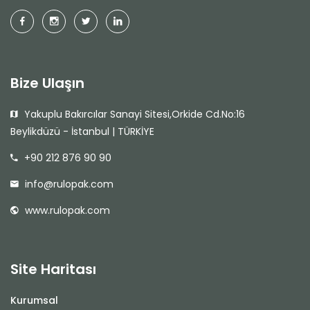
Bize Ulaşın
Yakuplu Bakırcılar Sanayi Sitesi,Orkide Cd.No:16
Beylikdüzü - İstanbul | TÜRKİYE
+90 212 876 90 90
info@rulopak.com
www.rulopak.com
Site Haritası
Kurumsal